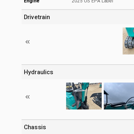
Engine
2025 US EPA Label
Drivetrain
Hydraulics
Chassis