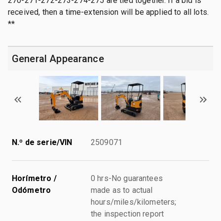
270-271-272-273-274-275 are tied together. If a bid is
received, then a time-extension will be applied to all lots.
**
General Appearance
N.º de serie/VIN
2509071
Horímetro /
0 hrs-No guarantees
Odómetro
made as to actual
hours/miles/kilometers;
the inspection report