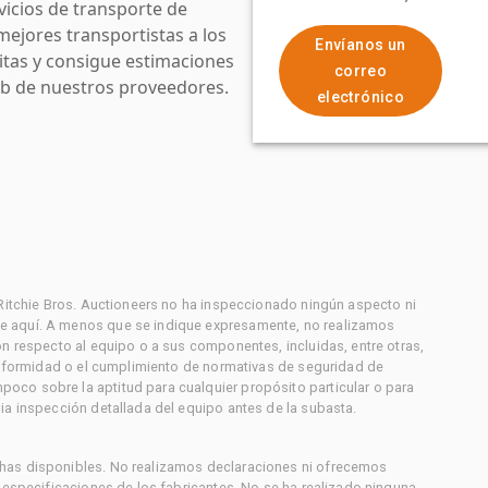
icios de transporte de
mejores transportistas a los
Envíanos un
uitas y consigue estimaciones
correo
web de nuestros proveedores.
electrónico
 Ritchie Bros. Auctioneers no ha inspeccionado ningún aspecto ni
e aquí. A menos que se indique expresamente, no realizamos
on respecto al equipo o a sus componentes, incluidas, entre otras,
conformidad o el cumplimiento de normativas de seguridad de
co sobre la aptitud para cualquier propósito particular o para
ia inspección detallada del equipo antes de la subasta.
has disponibles. No realizamos declaraciones ni ofrecemos
s especificaciones de los fabricantes. No se ha realizado ninguna