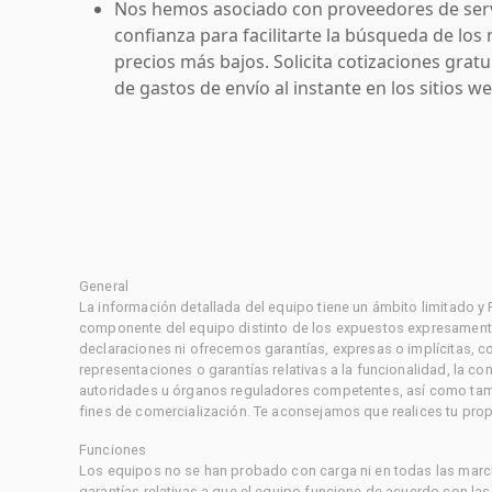
Nos hemos asociado con proveedores de serv
confianza para facilitarte la búsqueda de los 
precios más bajos. Solicita cotizaciones grat
de gastos de envío al instante en los sitios 
General
La información detallada del equipo tiene un ámbito limitado y
componente del equipo distinto de los expuestos expresament
declaraciones ni ofrecemos garantías, expresas o implícitas, c
representaciones o garantías relativas a la funcionalidad, la 
autoridades u órganos reguladores competentes, así como tampo
fines de comercialización. Te aconsejamos que realices tu prop
Funciones
Los equipos no se han probado con carga ni en todas las marc
garantías relativas a que el equipo funcione de acuerdo con la