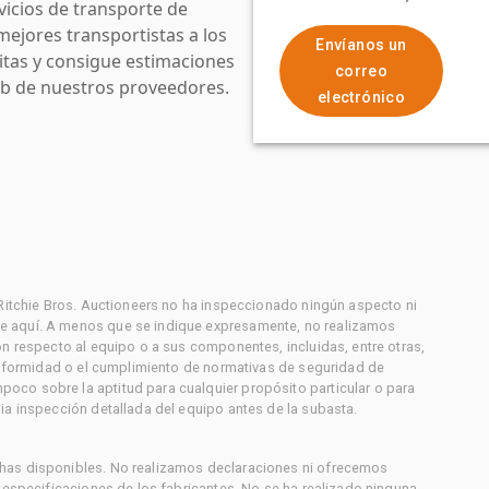
icios de transporte de
mejores transportistas a los
Envíanos un
uitas y consigue estimaciones
correo
web de nuestros proveedores.
electrónico
 Ritchie Bros. Auctioneers no ha inspeccionado ningún aspecto ni
e aquí. A menos que se indique expresamente, no realizamos
on respecto al equipo o a sus componentes, incluidas, entre otras,
conformidad o el cumplimiento de normativas de seguridad de
co sobre la aptitud para cualquier propósito particular o para
ia inspección detallada del equipo antes de la subasta.
has disponibles. No realizamos declaraciones ni ofrecemos
s especificaciones de los fabricantes. No se ha realizado ninguna