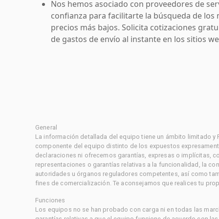
Nos hemos asociado con proveedores de serv
confianza para facilitarte la búsqueda de los 
precios más bajos. Solicita cotizaciones grat
de gastos de envío al instante en los sitios 
General
La información detallada del equipo tiene un ámbito limitado y
componente del equipo distinto de los expuestos expresament
declaraciones ni ofrecemos garantías, expresas o implícitas, c
representaciones o garantías relativas a la funcionalidad, la 
autoridades u órganos reguladores competentes, así como tampo
fines de comercialización. Te aconsejamos que realices tu prop
Funciones
Los equipos no se han probado con carga ni en todas las marc
garantías relativas a que el equipo funcione de acuerdo con la