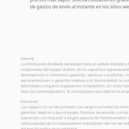
de gastos de envío al instante en los sitios 
General
La información detallada del equipo tiene un ámbito limitado y
componente del equipo distinto de los expuestos expresament
declaraciones ni ofrecemos garantías, expresas o implícitas, c
representaciones o garantías relativas a la funcionalidad, la 
autoridades u órganos reguladores competentes, así como tampo
fines de comercialización. Te aconsejamos que realices tu prop
Funciones
Los equipos no se han probado con carga ni en todas las marc
garantías relativas a que el equipo funcione de acuerdo con la
inspección con respecto a ningún aspecto de funcionamiento di
seleccionadas de los componentes individuales del tren de rod
del tren de rodaje en su totalidad.