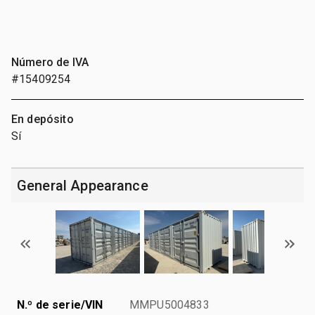
Número de IVA
#15409254
En depósito
Sí
General Appearance
N.º de serie/VIN
MMPU5004833