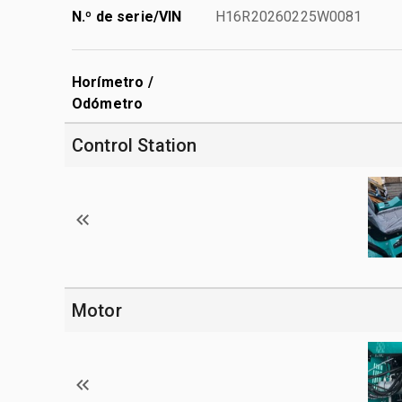
N.º de serie/VIN
H16R20260225W0081
Horímetro /
Odómetro
Control Station
Motor