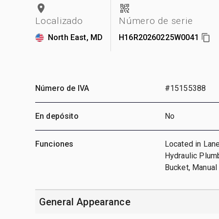
Localizado
Número de serie
North East, MD
H16R20260225W0041
Número de IVA
#15155388
En depósito
No
Funciones
Located in Lane
Hydraulic Plumb
Bucket, Manua
General Appearance