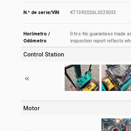
N.º de serie/VIN
KT13R2026L0225032
Horímetro /
0 hrs-No guarantees made as 
Odómetro
inspection report reflects wh
Control Station
Motor