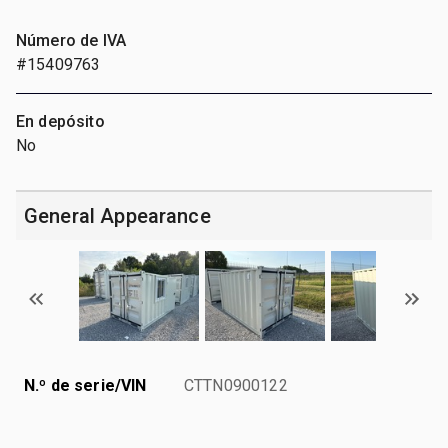
Número de IVA
#15409763
En depósito
No
General Appearance
N.º de serie/VIN
CTTN0900122