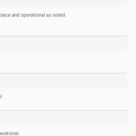
lace and operational as noted.
l.
rational.