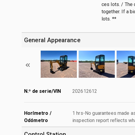
ces lots. / The
together. If a b
lots. **
General Appearance
N.º de serie/VIN
202612612
Horímetro /
1 hrs-No guarantees made as 
Odómetro
inspection report reflects wh
Control Station