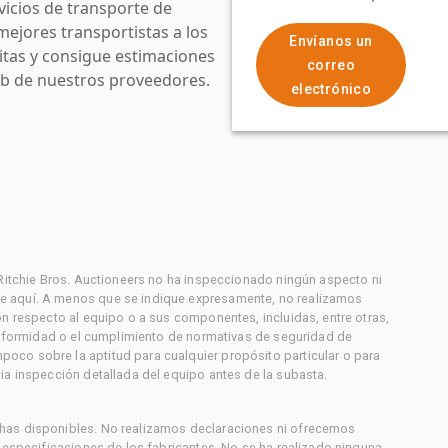
icios de transporte de
mejores transportistas a los
Envíanos un
uitas y consigue estimaciones
correo
web de nuestros proveedores.
electrónico
 Ritchie Bros. Auctioneers no ha inspeccionado ningún aspecto ni
e aquí. A menos que se indique expresamente, no realizamos
on respecto al equipo o a sus componentes, incluidas, entre otras,
conformidad o el cumplimiento de normativas de seguridad de
co sobre la aptitud para cualquier propósito particular o para
ia inspección detallada del equipo antes de la subasta.
has disponibles. No realizamos declaraciones ni ofrecemos
s especificaciones de los fabricantes. No se ha realizado ninguna