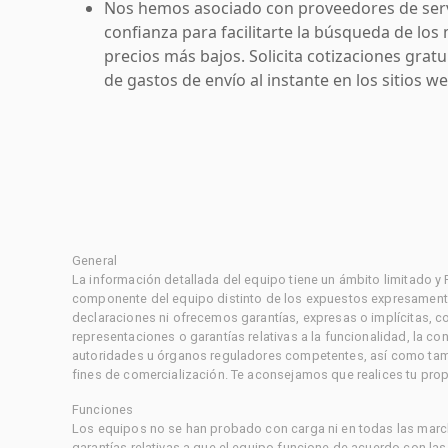
Nos hemos asociado con proveedores de serv
confianza para facilitarte la búsqueda de los 
precios más bajos. Solicita cotizaciones grat
de gastos de envío al instante en los sitios 
General
La información detallada del equipo tiene un ámbito limitado y
componente del equipo distinto de los expuestos expresament
declaraciones ni ofrecemos garantías, expresas o implícitas, c
representaciones o garantías relativas a la funcionalidad, la 
autoridades u órganos reguladores competentes, así como tampo
fines de comercialización. Te aconsejamos que realices tu prop
Funciones
Los equipos no se han probado con carga ni en todas las marc
garantías relativas a que el equipo funcione de acuerdo con la