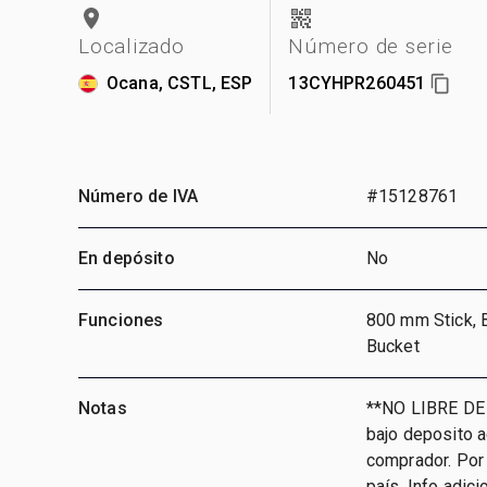
Localizado
Número de serie
Ocana, CSTL, ESP
13CYHPR260451
Número de IVA
#15128761
En depósito
No
Funciones
800 mm Stick, 
Bucket
Notas
**NO LIBRE DE
bajo deposito 
comprador. Por 
país, Info adic