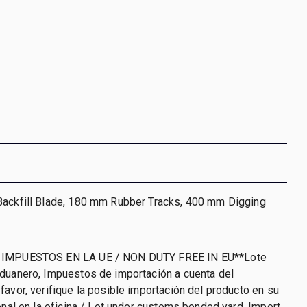
Backfill Blade, 180 mm Rubber Tracks, 400 mm Digging
 IMPUESTOS EN LA UE / NON DUTY FREE IN EU**Lote
aduanero, Impuestos de importación a cuenta del
favor, verifique la posible importación del producto en su
ional en la oficina / Lot under customs bonded yard. Import