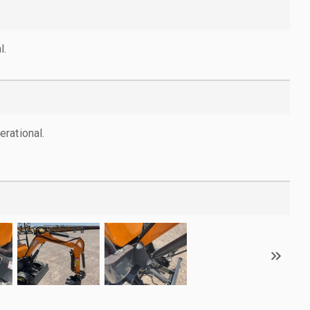
l.
rational.