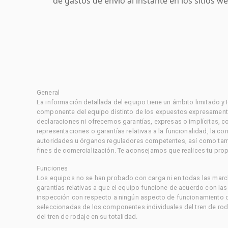
de gastos de envío al instante en los sitios 
General
La información detallada del equipo tiene un ámbito limitado y
componente del equipo distinto de los expuestos expresament
declaraciones ni ofrecemos garantías, expresas o implícitas, c
representaciones o garantías relativas a la funcionalidad, la 
autoridades u órganos reguladores competentes, así como tampo
fines de comercialización. Te aconsejamos que realices tu prop
Funciones
Los equipos no se han probado con carga ni en todas las marc
garantías relativas a que el equipo funcione de acuerdo con la
inspección con respecto a ningún aspecto de funcionamiento di
seleccionadas de los componentes individuales del tren de rod
del tren de rodaje en su totalidad.