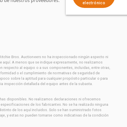
web de nuestros proveedores.
electrónico
 Ritchie Bros. Auctioneers no ha inspeccionado ningún aspecto ni
e aquí. A menos que se indique expresamente, no realizamos
on respecto al equipo o a sus componentes, incluidas, entre otras,
conformidad o el cumplimiento de normativas de seguridad de
co sobre la aptitud para cualquier propósito particular o para
ia inspección detallada del equipo antes de la subasta.
has disponibles. No realizamos declaraciones ni ofrecemos
s especificaciones de los fabricantes. No se ha realizado ninguna
stinto de los aquí incluidos. Solo se han suministrado fotos
aje, y estas no pueden tomarse como indicativas de la condición