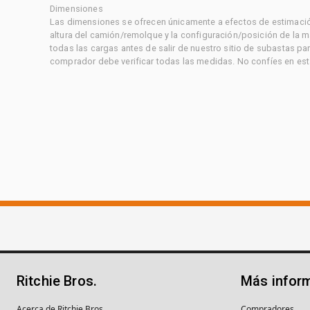
Dimensiones
Las dimensiones se ofrecen únicamente a efectos de estimación
altura del camión/remolque y la configuración/posición de la 
todas las cargas antes de salir de nuestro sitio de subastas par
comprador debe verificar todas las medidas. No confíes en est
Ritchie Bros.
Más infor
Acerca de Ritchie Bros.
Compradores