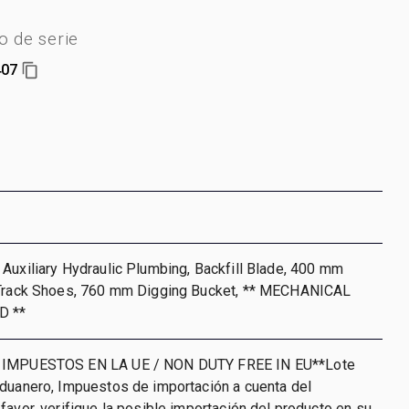
 de serie
407
Auxiliary Hydraulic Plumbing, Backfill Blade, 400 mm
 Track Shoes, 760 mm Digging Bucket, ** MECHANICAL
D **
 IMPUESTOS EN LA UE / NON DUTY FREE IN EU**Lote
aduanero, Impuestos de importación a cuenta del
favor, verifique la posible importación del producto en su