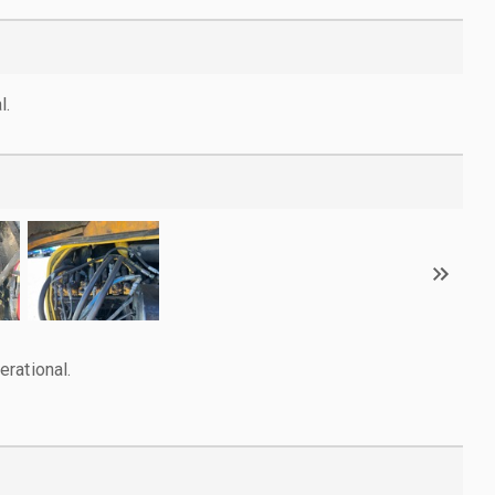
l.
rational.