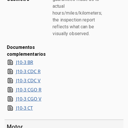
actual
hours/miles/kilometers;
the inspection report
reflects what can be
visually observed.
Documentos
complementarios
J10-3 BR
J10-3 CDC R
J10-3 CDC V
J10-3 CGO R
J10-3 CGO V
J10-3 CT
Motor