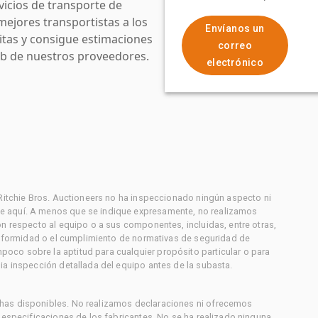
icios de transporte de
mejores transportistas a los
Envíanos un
uitas y consigue estimaciones
correo
web de nuestros proveedores.
electrónico
 Ritchie Bros. Auctioneers no ha inspeccionado ningún aspecto ni
e aquí. A menos que se indique expresamente, no realizamos
on respecto al equipo o a sus componentes, incluidas, entre otras,
conformidad o el cumplimiento de normativas de seguridad de
co sobre la aptitud para cualquier propósito particular o para
ia inspección detallada del equipo antes de la subasta.
has disponibles. No realizamos declaraciones ni ofrecemos
s especificaciones de los fabricantes. No se ha realizado ninguna