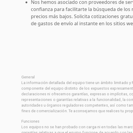
Nos hemos asociado con proveedores de serv
confianza para facilitarte la búsqueda de los 
precios más bajos. Solicita cotizaciones grat
de gastos de envío al instante en los sitios 
General
La información detallada del equipo tiene un ámbito limitado y
componente del equipo distinto de los expuestos expresament
declaraciones ni ofrecemos garantías, expresas o implícitas, c
representaciones o garantías relativas a la funcionalidad, la 
autoridades u órganos reguladores competentes, así como tampo
fines de comercialización. Te aconsejamos que realices tu prop
Funciones
Los equipos no se han probado con carga ni en todas las marc
garantías relativas a que el equipo funcione de acuerdo con la