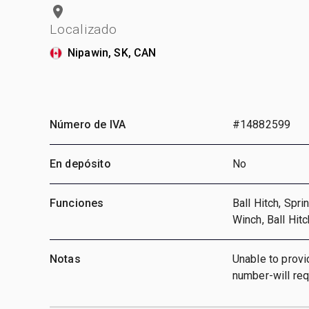
Localizado
Nipawin, SK, CAN
Número de IVA
#14882599
En depósito
No
Funciones
Ball Hitch, Spr
Winch, Ball Hit
Notas
Unable to provi
number-will re