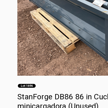
Lot 1696
StanForge DB86 86 in Cuch
minicargadora (Unused)