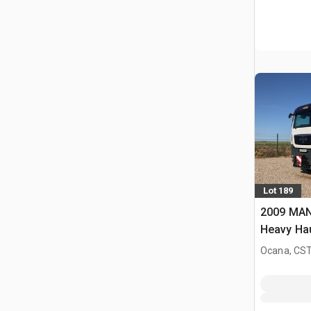
Lot 189
2009 MAN
Heavy Ha
Cabina Do
Ocana, CST