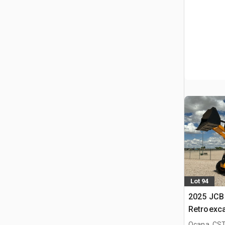
Lot 94
2025 JCB
Retroexc
Ocana, CST