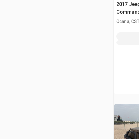
2017 Jee
Command
todoterre
Ocana, CST