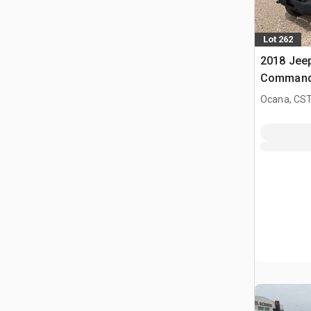
Lot 262
2018 Jee
Command
todoterre
Ocana, CST