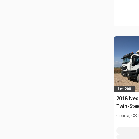
Lot 200
2018 Ivec
Twin-Ste
dumper
Ocana, CST