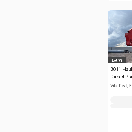
Lot 72
2011 Hau
Diesel Pl
Elevadora
Vila-Real, 