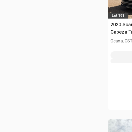
Lot 191
2020 Sca
Cabeza T
Corta
Ocana, CST