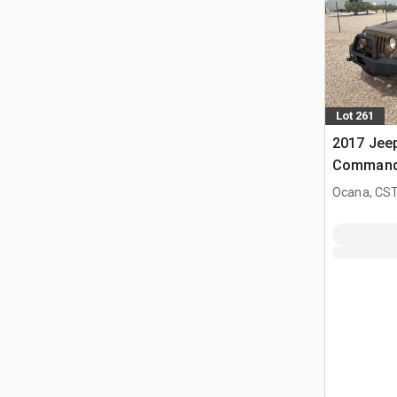
Lot 261
2017 Jee
Command
todoterre
Ocana, CST