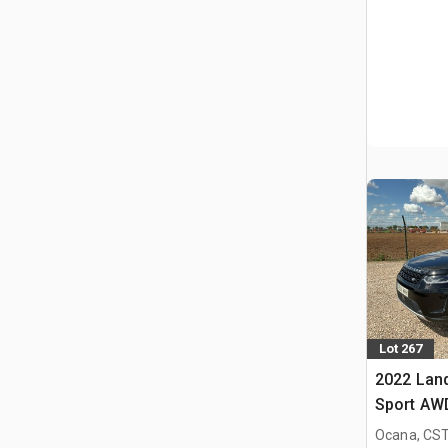
Lot 267
2022 Lan
Sport AW
todoterre
Ocana, CST