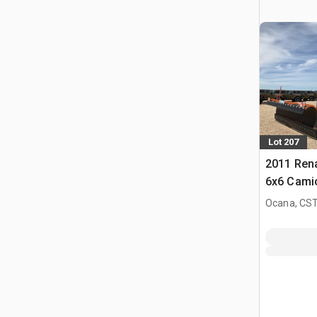
Lot 207
2011 Rena
6x6 Camió
nieve
Ocana, CST