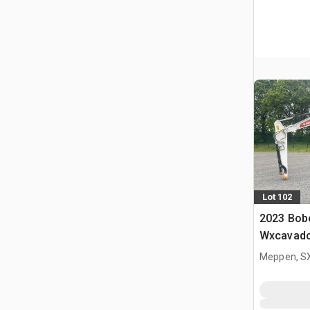
Lot 102
2023 Bob
Wxcavado
(Unused)
Meppen, S