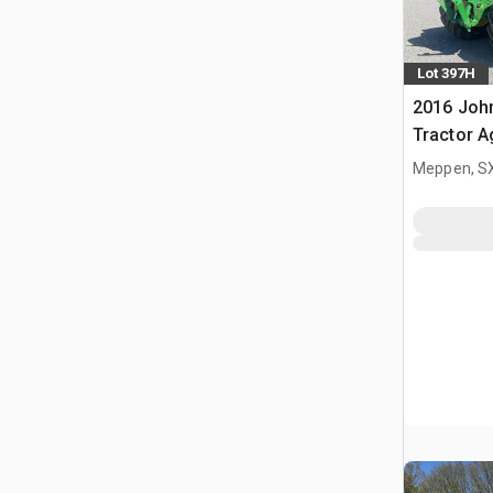
Lot 397H
2016 Joh
Tractor A
Meppen, S