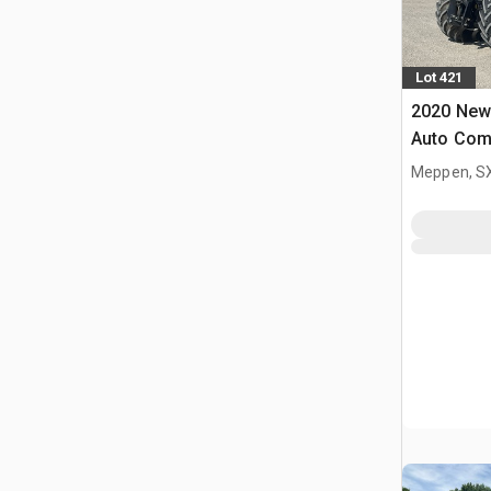
Lot 421
2020 New
Auto Com
Agrícola
Meppen, S