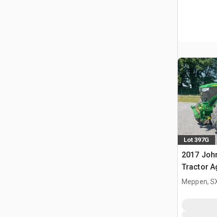
Lot 397G
2017 Joh
Tractor A
Meppen, S