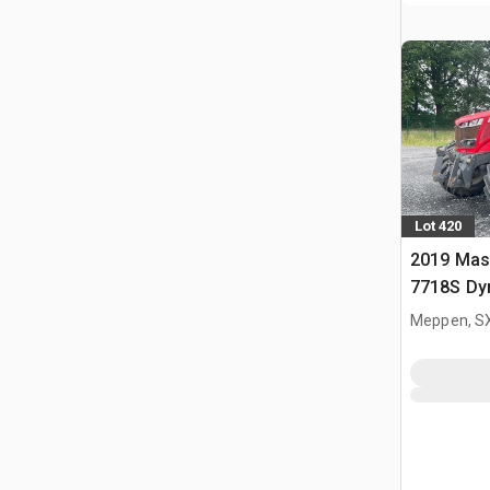
Lot 420
2019 Mas
7718S Dy
Agrícola
Meppen, S