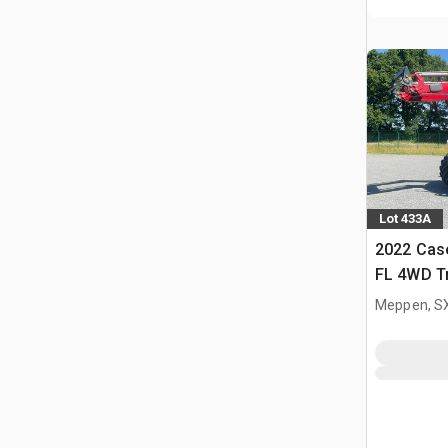
Lot 433A
2022 Cas
FL 4WD Tr
Meppen, S