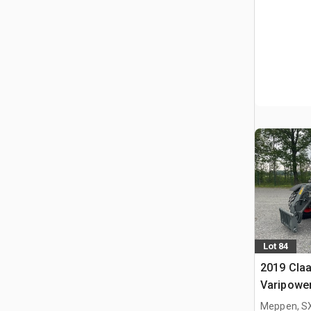
Lot 84
2019 Claa
Varipowe
Telescóp
Meppen, S