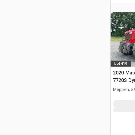
Lot 419
2020 Mas
7720S Dy
Agrícola
Meppen, S