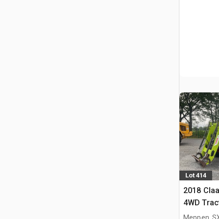
Lot 414
2018 Claa
4WD Tract
Meppen, S