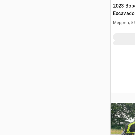
2023 Bobc
Excavado
(Unused)
Meppen, S