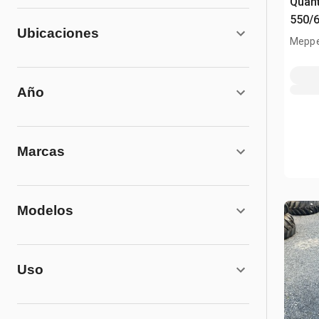
Quant
550/
Ubicaciones
(Unu
Meppe
Año
Marcas
Modelos
Uso