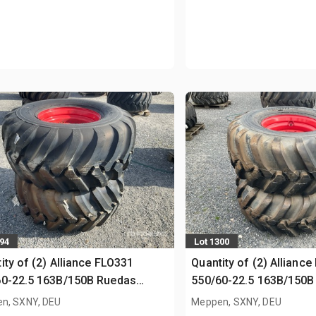
294
Lot 1300
ity of (2) Alliance FLO331
Quantity of (2) Allianc
60-22.5 163B/150B Ruedas
550/60-22.5 163B/150B
sed)
(Unused)
n, SXNY, DEU
Meppen, SXNY, DEU