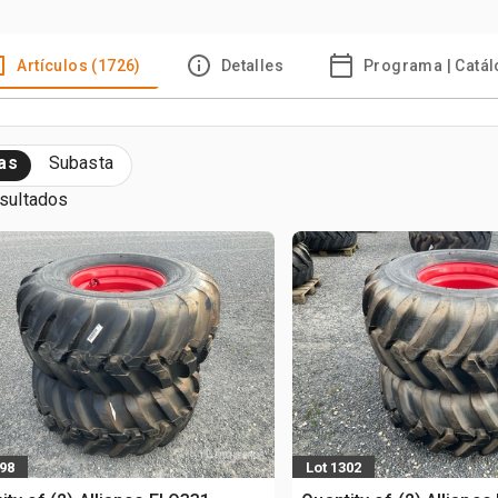
Artículos (1726)
Detalles
Programa | Catá
as
Subasta
esultados
298
Lot 1302