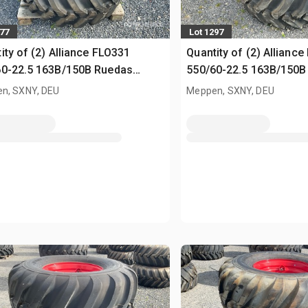
277
Lot 1297
ity of (2) Alliance FLO331
Quantity of (2) Allianc
60-22.5 163B/150B Ruedas
550/60-22.5 163B/150B
sed)
(Unused)
n, SXNY, DEU
Meppen, SXNY, DEU