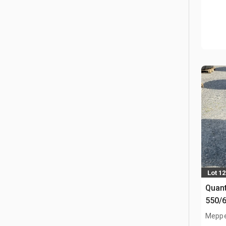
Lot 1
Quant
550/
(Unu
Meppe