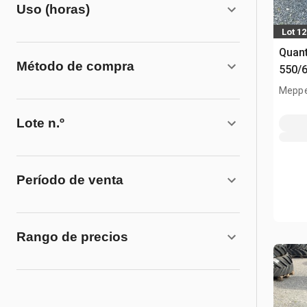
Uso (horas)
Lot 1
Quant
Método de compra
550/
(Unu
Meppe
Lote n.º
Período de venta
Rango de precios