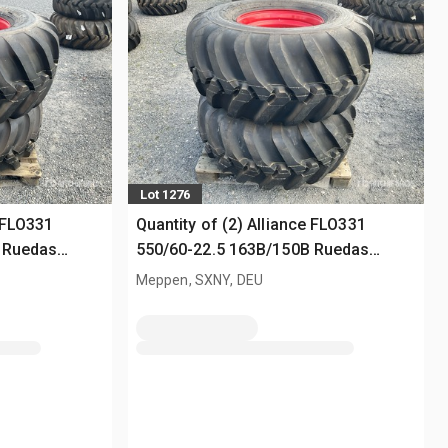
Lot 1276
e FLO331
Quantity of (2) Alliance FLO331
 Ruedas
550/60-22.5 163B/150B Ruedas
(Unused)
Meppen, SXNY, DEU