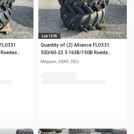
Lot 1275
e FLO331
Quantity of (2) Alliance FLO331
 Ruedas
550/60-22.5 163B/150B Rueda
(Unused)
Meppen, SXNY, DEU