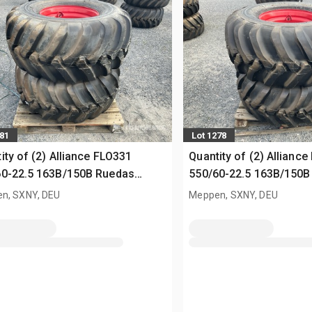
281
Lot 1278
ity of (2) Alliance FLO331
Quantity of (2) Allianc
60-22.5 163B/150B Ruedas
550/60-22.5 163B/150B
sed)
(Unused)
n, SXNY, DEU
Meppen, SXNY, DEU