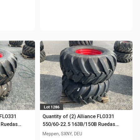
Lot 1286
e FLO331
Quantity of (2) Alliance FLO331
 Ruedas
550/60-22.5 163B/150B Ruedas
(Unused)
Meppen, SXNY, DEU