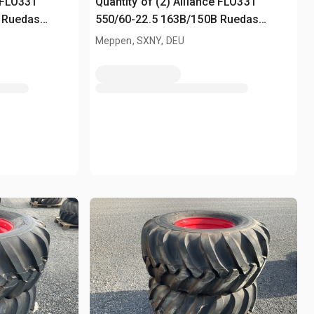
e FLO331
Quantity of (2) Alliance FLO331
 Ruedas
550/60-22.5 163B/150B Ruedas
(Unused)
Meppen, SXNY, DEU