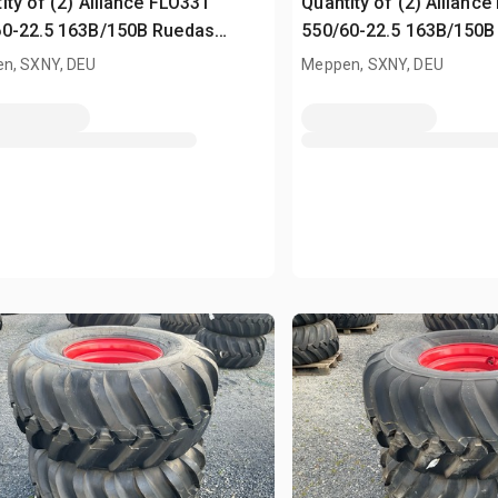
ity of (2) Alliance FLO331
Quantity of (2) Allianc
60-22.5 163B/150B Ruedas
550/60-22.5 163B/150B
sed)
(Unused)
n, SXNY, DEU
Meppen, SXNY, DEU