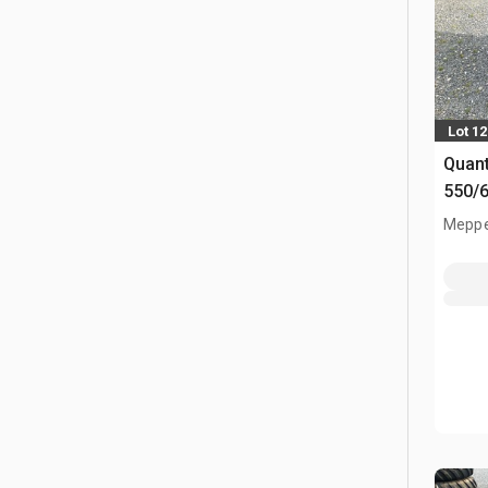
Lot 1
Quant
550/
(Unu
Meppe