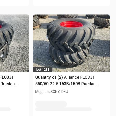
Lot 1288
e FLO331
Quantity of (2) Alliance FLO331
 Ruedas
550/60-22.5 163B/150B Ruedas
(Unused)
Meppen, SXNY, DEU