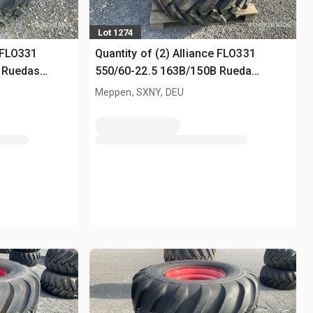
Lot 1274
e FLO331
Quantity of (2) Alliance FLO331
 Ruedas
550/60-22.5 163B/150B Rueda
(Unused)
Meppen, SXNY, DEU