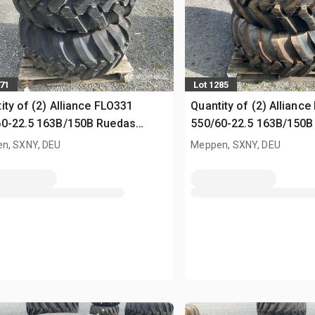
271
Lot 1285
ity of (2) Alliance FLO331
Quantity of (2) Allianc
60-22.5 163B/150B Ruedas
550/60-22.5 163B/150B
sed)
(Unused)
n, SXNY, DEU
Meppen, SXNY, DEU