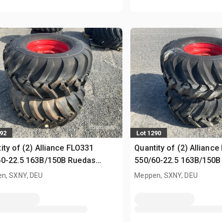
292
Lot 1290
ity of (2) Alliance FLO331
Quantity of (2) Allianc
60-22.5 163B/150B Ruedas
550/60-22.5 163B/150B
sed)
(Unused)
n, SXNY, DEU
Meppen, SXNY, DEU