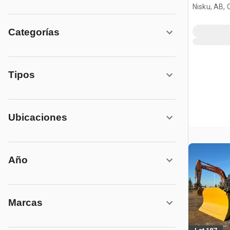
Kenworth 
Nisku, AB,
Steer Sle
Categorías
Tipos
Ubicaciones
Año
Marcas