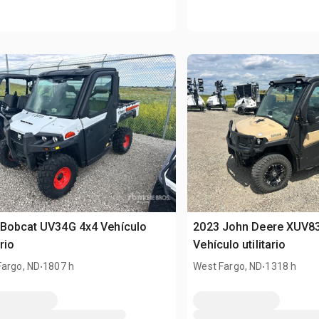
 Bobcat UV34G 4x4 Vehículo
2023 John Deere XUV8
ario
Vehículo utilitario
.
.
Fargo, ND
1807 h
West Fargo, ND
1318 h