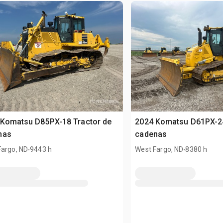
 Komatsu D85PX-18 Tractor de
2024 Komatsu D61PX-24
nas
cadenas
.
.
Fargo, ND
9443 h
West Fargo, ND
8380 h