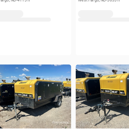
Fargo, ND
4115 h
West Fargo, ND
5633 h