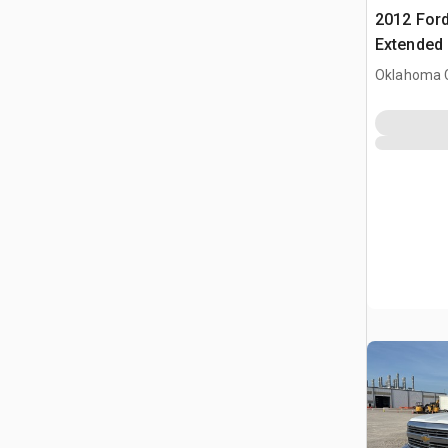
2012 Ford
Extended
servicios
Oklahoma C