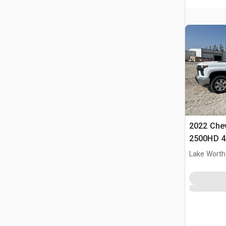
2022 Chev
2500HD 4
Camión Ut
Lake Worth