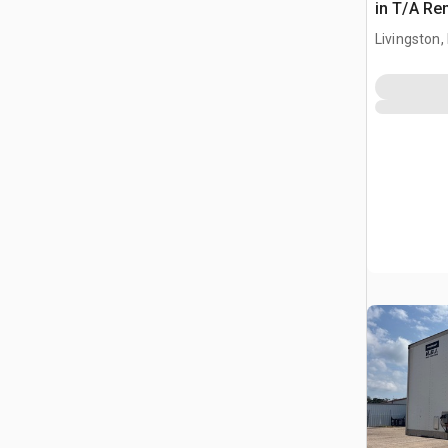
in T/A Re
furgonet
Livingston,