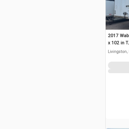
2017 Wab
x 102 in 
furgonet
Livingston,