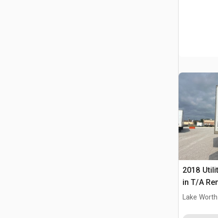
2018 Utili
in T/A Re
furgonet
Lake Worth