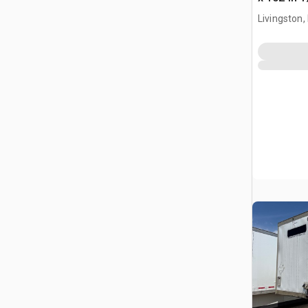
furgonet
Livingston,