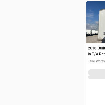
2018 Utili
in T/A Re
furgonet
Lake Worth