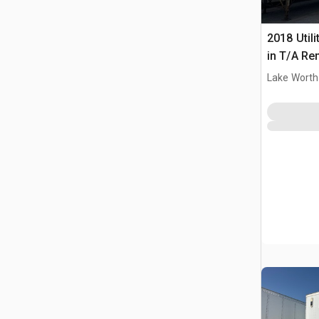
2018 Utili
in T/A Re
furgonet
Lake Worth