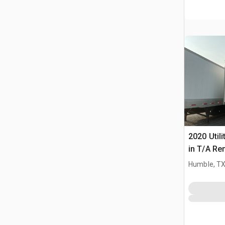
2020 Utili
in T/A Re
furgonet
Humble, T