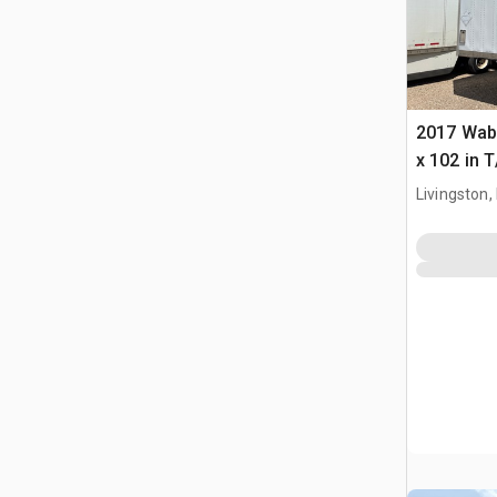
2017 Wab
x 102 in 
furgonet
Livingston,