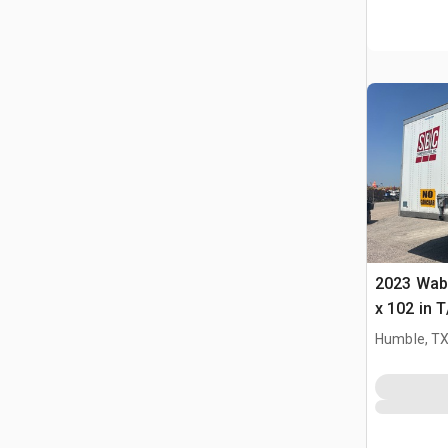
2023 Wab
x 102 in 
furgonet
Humble, T