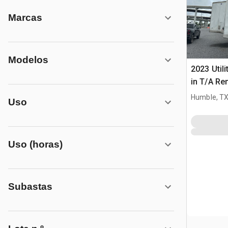
Marcas
Modelos
2023 Utili
in T/A Re
furgonet
Humble, T
Uso
Uso (horas)
Subastas