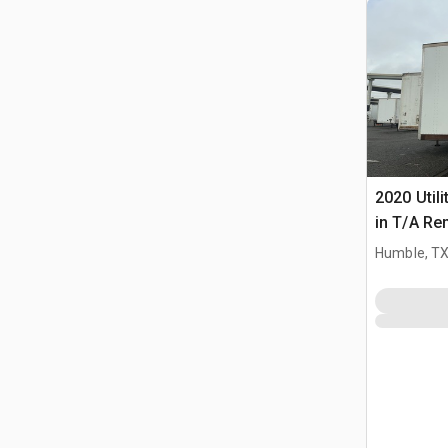
2020 Utili
in T/A Re
furgonet
Humble, T