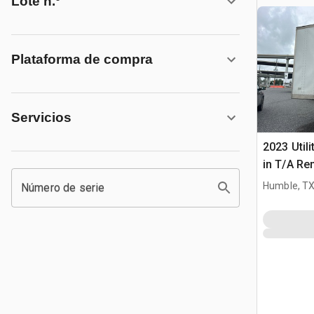
Lote n.º
Plataforma de compra
Servicios
2023 Utili
in T/A Re
furgonet
Humble, T
Número de serie