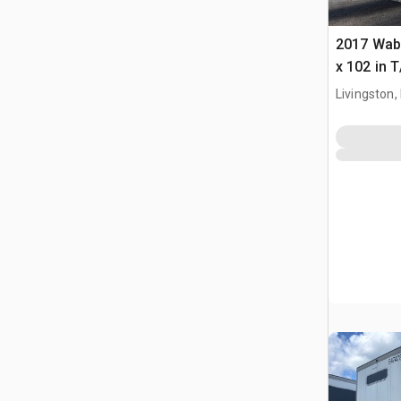
2017 Wab
x 102 in 
furgonet
Livingston,