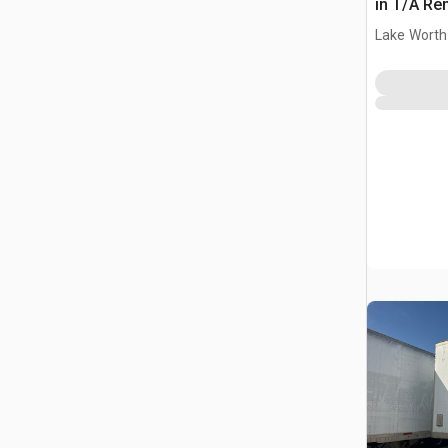
in T/A Re
furgonet
Lake Worth