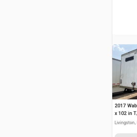
2017 Wab
x 102 in 
furgonet
Livingston,