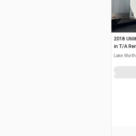
2018 Utili
in T/A Re
furgonet
Lake Worth