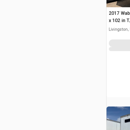
2017 Wab
x 102 in 
furgonet
Livingston,