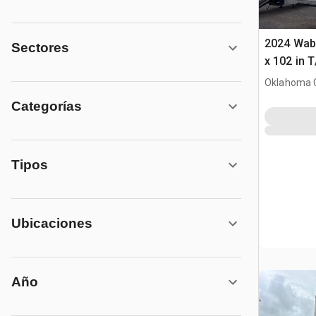
2024 Wab
Sectores
x 102 in 
furgonet
Oklahoma C
Categorías
Tipos
Ubicaciones
Año