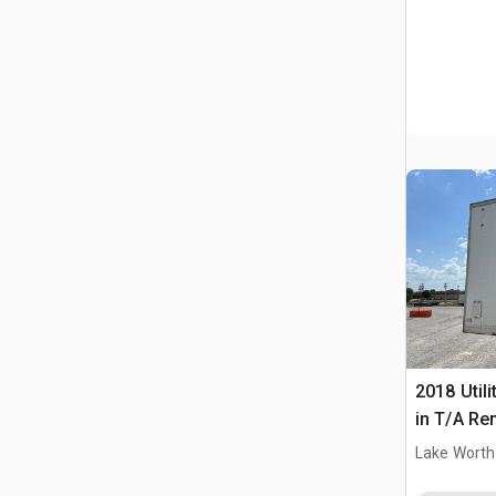
2018 Utili
in T/A Re
furgonet
Lake Worth