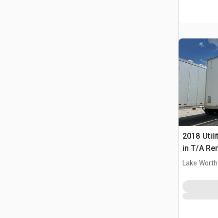
2018 Utili
in T/A Re
furgonet
Lake Worth