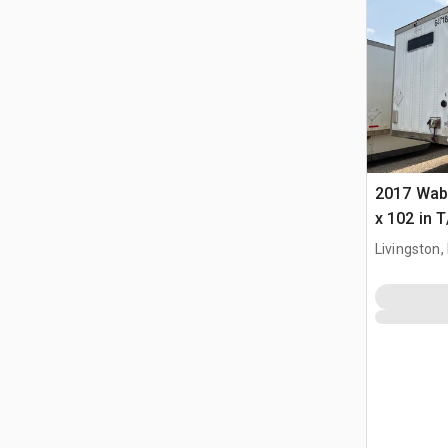
2017 Wab
x 102 in 
furgonet
Livingston,