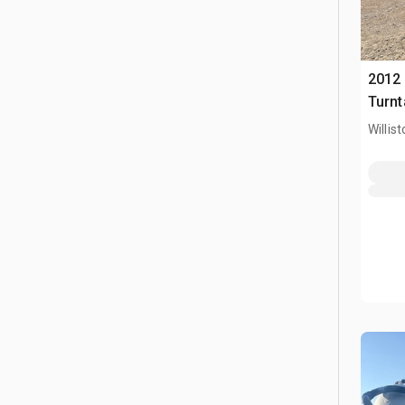
2012
Turnt
vacio
Willis