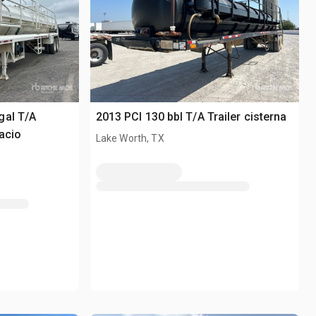
gal T/A
2013 PCI 130 bbl T/A Trailer cisterna
acio
Lake Worth, TX