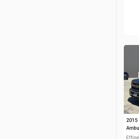
2015 
Ambu
Effing