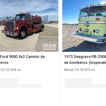
 Ford 9000 4x2 Camión de
1973 Seagrave PB-250
eros
de bomberos (Inoperab
.
.
 CO
23.634 mi
Mead, CO
96.819 mi