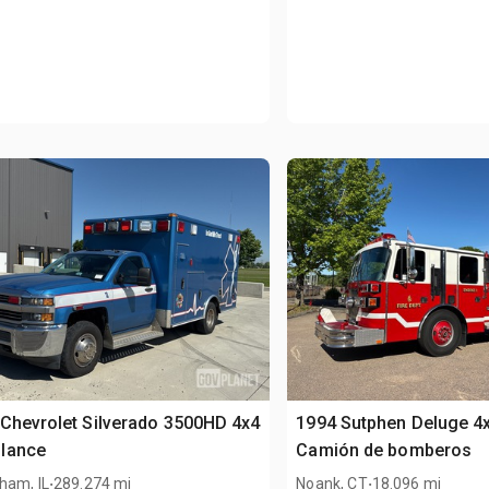
Chevrolet Silverado 3500HD 4x4
1994 Sutphen Deluge 4
lance
Camión de bomberos
.
.
ham, IL
289.274 mi
Noank, CT
18.096 mi