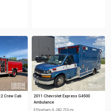
x2 Crew Cab
2011 Chevrolet Express G4500
Ambulance
.
Effingham, IL
282.755 mi