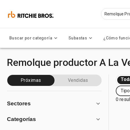
Buscar por categoría
Subastas
¿Cómo funci
Remolque productor A La V
Tod
Próximas
Vendidas
Tipo
0 resu
Sectores
Categorías