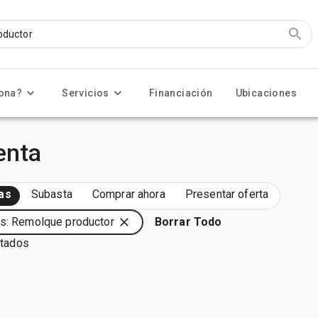
ona?
Servicios
Financiación
Ubicaciones
enta
as
Subasta
Comprar ahora
Presentar oferta
s: Remolque productor
Borrar Todo
ltados